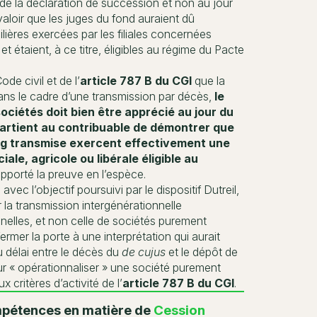
 de la déclaration de succession et non au jour
valoir que les juges du fond auraient dû
ilières exercées par les filiales concernées
 étaient, à ce titre, éligibles au régime du Pacte
ode civil et de l’
article 787 B du CGI
que la
dans le cadre d’une transmission par décès,
le
ociétés doit bien être apprécié au jour du
partient au contribuable de démontrer que
ding transmise exercent effectivement une
iale, agricole ou libérale éligible au
apporté la preuve en l’espèce.
ec l’objectif poursuivi par le dispositif Dutreil,
 la transmission intergénérationnelle
nnelles, et non celle de sociétés purement
ermer la porte à une interprétation qui aurait
du délai entre le décès du
de cujus
et le dépôt de
ur « opérationnaliser » une société purement
 critères d’activité de l’
article 787 B du CGI
.
pétences en matière de
Cession