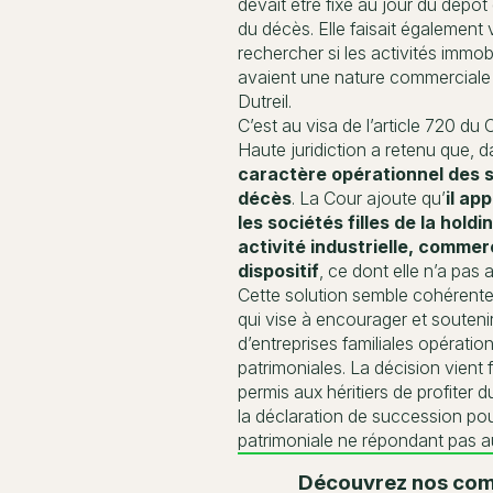
devait être fixé au jour du dépôt
du décès. Elle faisait également 
rechercher si les activités immob
avaient une nature commerciale et
Dutreil.
C’est au visa de l’article 720 du C
Haute juridiction a retenu que, 
caractère opérationnel des s
décès
. La Cour ajoute qu’
il ap
les sociétés filles de la hol
activité industrielle, commerc
dispositif
, ce dont elle n’a pas 
Cette solution semble cohérente av
qui vise à encourager et soutenir
d’entreprises familiales opératio
patrimoniales. La décision vient f
permis aux héritiers de profiter 
la déclaration de succession po
patrimoniale ne répondant pas aux
Découvrez nos com