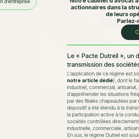
Notre cabinet d’avocat 
n d’entreprise
actionnaires dans la str
de leurs op
Parlez-n
Le « Pacte Dutreil », un di
transmission des société
L’application de ce régime est s
notre article dédié
), dont le fa
industriel, commercial, artisanal, 
d’appréhender les situations fréq
par des filiales chapeautées par 
dispositif a été étendu à la tran
la participation active à la condu
sociétés contrôlées directement 
industrielle, commerciale, artisana
En sus, le régime Dutreil est sou