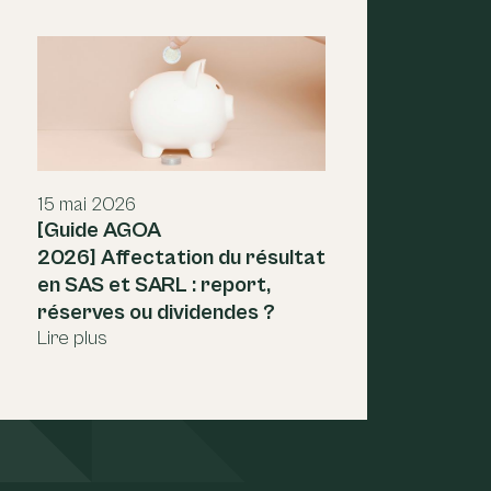
15 mai 2026
23 
[Guide AGOA
[G
2026] Affectation du résultat
Ap
en SAS et SARL : report,
an
réserves ou dividendes ?
dé
Lire plus
tie
Lir