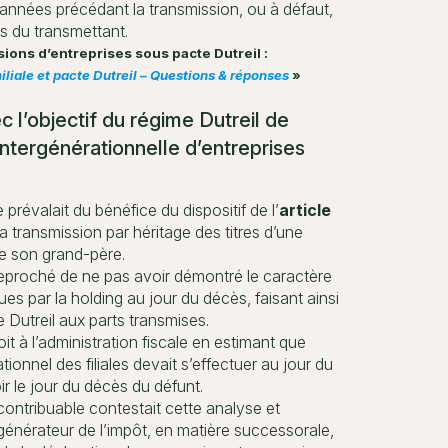
 années précédant la transmission, ou à défaut,
ès du transmettant.
sions d’entreprises sous pacte Dutreil :
liale et pacte Dutreil – Questions & réponses
»
c l’objectif du régime Dutreil de
 intergénérationnelle d’entreprises
prévalait du bénéfice du dispositif de l’
article
a transmission par héritage des titres d’une
de son grand-père.
t reproché de ne pas avoir démontré le caractère
es par la holding au jour du décès, faisant ainsi
e Dutreil aux parts transmises.
it à l’administration fiscale en estimant que
ionnel des filiales devait s’effectuer au jour du
ir le jour du décès du défunt.
contribuable contestait cette analyse et
t générateur de l’impôt, en matière successorale,