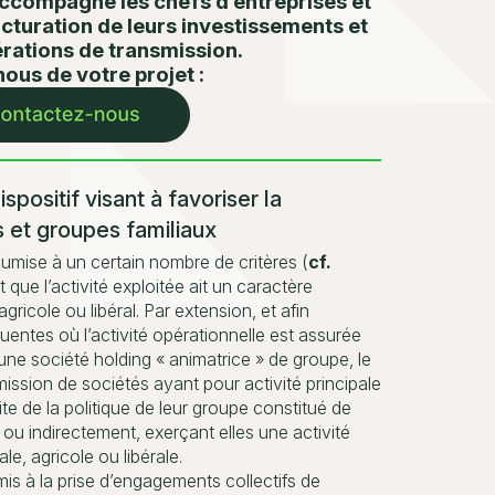
accompagne les chefs d’entreprises et
ucturation de leurs investissements et
érations de transmission.
ous de votre projet :
spositif visant à favoriser la
s et groupes familiaux
oumise à un certain nombre de critères (
cf.
it que l’activité exploitée ait un caractère
agricole ou libéral. Par extension, et afin
uentes où l’activité opérationnelle est assurée
une société holding « animatrice » de groupe, le
smission de sociétés ayant pour activité principale
ite de la politique de leur groupe constitué de
ou indirectement, exerçant elles une activité
le, agricole ou libérale.
mis à la prise d’engagements collectifs de