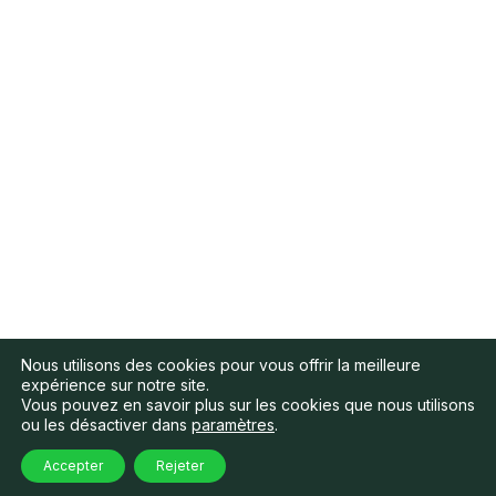
Nous utilisons des cookies pour vous offrir la meilleure
expérience sur notre site.
Vous pouvez en savoir plus sur les cookies que nous utilisons
ou les désactiver dans
paramètres
.
Accepter
Rejeter